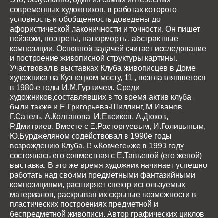
современных художников, в работах которого
условность и обобщенность доведены до
афористической лаконичности и точности. Он пишет
пейзажи, портреты, натюрморты, абстрактные
композиции. Основной задачей считает исследование
и построение живописной структуры картины.
Участвовал в выставках Клуба живописцев в Доме
художника на Кузнецком мосту, 11 , возглавлявшегося
в 1980-е годы И.М.Гурвичем. Среди
художников,составлявших в то время актив клуба
были также и Е.Григорьева-Шиллинг, М.Иванов,
Г.Сатель, А.Колганова, И.Евсиков, А.Дюков,
Р.Дмитриев. Вместе с Е.Расторгуевым, И.Голицыным,
Ю.Бурджеляном содействовал в 1990е годы
возрождению Клуба. В «Ковчеге»же в 1993 году
состоялась его совместная с Е.Тавьевой (его женой)
выставка. В это же время художник начинает успешно
работать над своими предметными фантазийными
композициями, расширяет спектр используемых
материалов, раскрывая их скрытые возможности в
пластических построениях предметной и
беспредметной живописи. Автор графических циклов