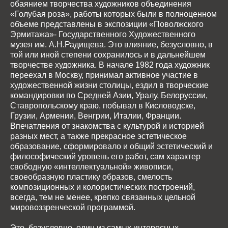
обаянием творчества художников объединения
«Голубая роза», работы которых были в полноценном
объеме представлены в экспозиции «Поволжского
Эрмитажа»- Государственного Художественного
музея им. А.Н.Радищева. Это влияние, безусловно, в
той или иной степени сохранилось и в дальнейшем
творчестве художника. В начале 1982 года художник
переехал в Москву, принимал активное участие в
художественной жизни столицы, ездил в творческие
командировки по Средней Азии, Уралу, Белоруссии,
Ставропольскому краю, побывал в Кисловодске,
Грузии, Армении, Венгрии, Италии, Франции.
Впечатления от знакомства с культурой и историей
разных мест, а также прекрасное эстетическое
образование, сформировало и общий эстетический и
философический уровень его работ, сам характер
свободную «интеллектуальной» живописи,
своеобразную пластику образов, смелость
композиционных и колористических построений,
всегда, тем не менее, крепко связанных цельной
мировоззренческой программой.
Это, безусловно, один из самых интересных