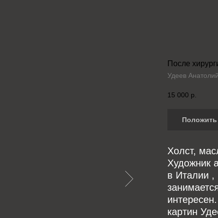
После хирург
Удеев Анатоли
15 000
р.
Положить 
Холст, мас
Художник а
в Италии ,
занимается
интересен.
картин Уде