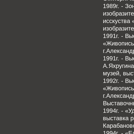
1989г. - З
изобразите
исскуства 
изобразите
1991г. - В
«Живопись
г.Александ
1991г. - В
А.Яхругин
музей, выс
1992г. - В
«Живопись
г.Александ
Выставочн
1994г. - «
выставка р
Карабанов
1994г. - «