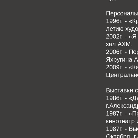
Персональн
1996г. - «
летию худ
2002г. - «
зал АХМ.
2006г. - П
Яхругина А
2009г. - «
Центрально
Выставки с
1986г. - «
г.Александ
1987г. - «
кинотеатр 
1987г. - В
Октября. 