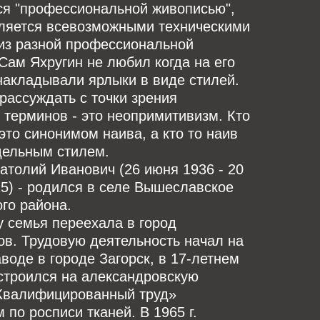
ся "профессиональной живописью",
вляется всевозможными техническими
из разной профессиональной
Сам Яхругин не любил когда на его
накладывали ярлыки в виде стилей.
рассуждать с точки зрения
 терминов - это неопримитивизм. Кто
 это синонимом наива, а кто то наив
дельным стилем.
атолий Иванович (26 июня 1936 - 20
5) - родился в селе Вышеславское
го района.
у семья переехала в город
в. Трудовую деятельность начал на
воде в городе Загорск, в 17-летнем
строился на александровскую
Квалифицированный труд»
 по росписи тканей. В 1965 г.