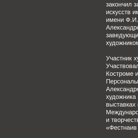
закончил 
искусств и
имени Ф.И.
Александр
заведующи
художнико
Участник х
Участвовал
Костроме и
Персональ
Александр
художника 
выставках 
Междунаро
и творчест
«Фестнаив