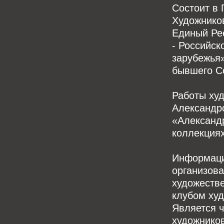
Состоит в
Художнико
Единый Ре
- Российск
зарубежья»
бывшего Со
Работы ху
Александро
«Александ
коллекциях
Информация
организов
художеств
клубом худ
Является 
художников