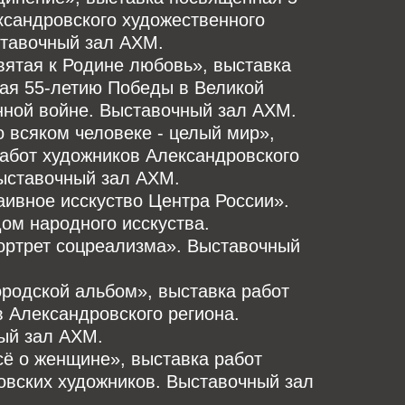
ксандровского художественного
ставочный зал АХМ.
Святая к Родине любовь», выставка
ая 55-летию Победы в Великой
нной войне. Выставочный зал АХМ.
Во всяком человеке - целый мир»,
абот художников Александровского
Выставочный зал АХМ.
Наивное исскуство Центра России».
ом народного исскуства.
Портрет соцреализма». Выставочный
Городской альбом», выставка работ
 Александровского региона.
ый зал АХМ.
Всё о женщине», выставка работ
овских художников. Выставочный зал