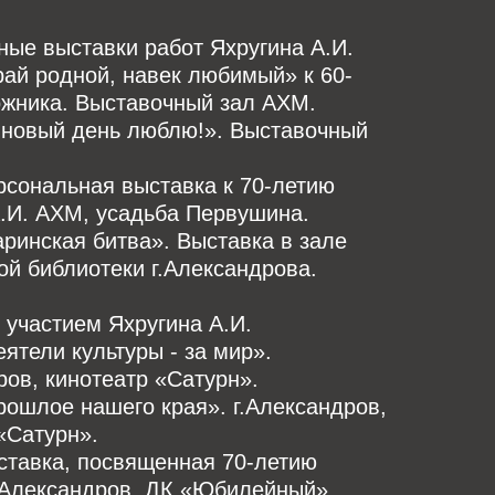
ые выставки работ Яхругина А.И.
Край родной, навек любимый» к 60-
ожника. Выставочный зал АХМ.
Я новый день люблю!». Выставочный
ерсональная выставка к 70-летию
.И. АХМ, усадьба Первушина.
Каринская битва». Выставка в зале
й библиотеки г.Александрова.
 участием Яхругина А.И.
Деятели культуры - за мир».
ров, кинотеатр «Сатурн».
Прошлое нашего края». г.Александров,
«Сатурн».
ыставка, посвященная 70-летию
г.Александров, ДК «Юбилейный».