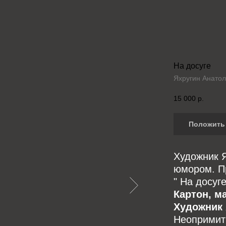
На досуге
Яхругин Анато
15 000
р.
Положить 
Художник Я
юмором. П
" На досуге
Картон, ма
Художник 
Неопримит