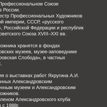
 Профессиональном Союзе
в России.
естр Профессиональных Художников
ой империи, СССР, «русского
, Российской Федерации и республик
ветского Союза XVIII–XXI вв.
дожника хранятся в фондах
вских музеев, музее-заповеднике
ровская Слобода», в частных
.
 о выставках работ Яхругина А.И.
анных Александровским
енным музеем и Александровским
ожников.
членом Александровского клуба
 с 1988г.