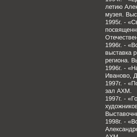
летию Але
музея. Вы
1995г. - «
посвященн
Отечестве
1996г. - «
выставка р
региона. 
1996г. - «
Иваново, Д
1997г. - «
зал АХМ.
1997г. - «
художников
Выставочн
1998г. - «
Александр
АХМ.