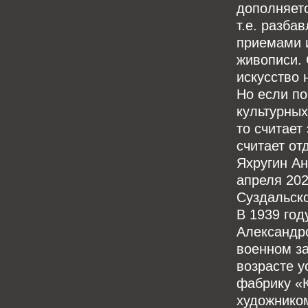
дополняет
т.е. разба
приемами 
живописи. 
искусство 
Но если по
культурных
то считает
считает от
Яхругин Ан
апреля 202
Суздальско
В 1939 год
Александро
военном за
возрасте у
фабрику «
художником