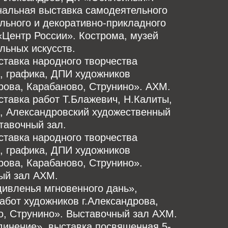
ональная выставка самодеятельного
льного и декоративно-прикладного
«Центр России». Кострома, музей
льных искусств.
ыставка народного творчества
, графика, ДПИ художников
рова, Карабаново, Струнино». АХМ.
ыставка работ Т.Блажевич, Н.Калиты,
а, Александровский художественный
тавочный зал.
ыставка народного творчества
, графика, ДПИ художников
рова, Карабаново, Струнино».
ый зал АХМ.
Удивленья мгновенного дань»,
абот художников г.Александрова,
о, Струнино». Выставочный зал АХМ.
Единение», выставка посвященная 5-