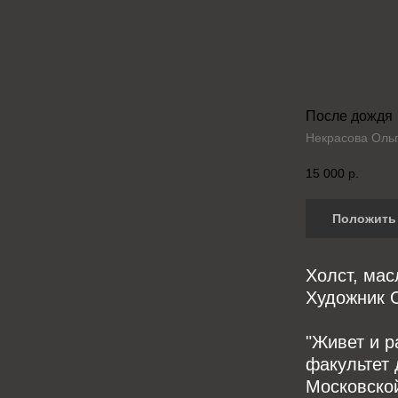
После дождя
Некрасова Оль
15 000
р.
Положить 
Холст, мас
Художник 
"Живет и р
факультет 
Московско