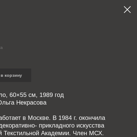
га
в корзину
ло, 60×55 см, 1989 год
Ольга Некрасова
аботает в Москве. В 1984 г. окончила
декоративно- прикладного искусства
й Текстильной Академии. Член МСХ.