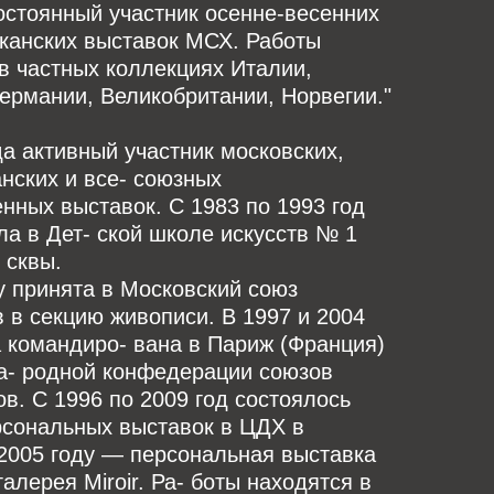
постоянный участник осенне-весенних
канских выставок МСХ. Работы
в частных коллекциях Италии,
ермании, Великобритании, Норвегии."
да активный участник московских,
нских и все- союзных
нных выставок. С 1983 по 1993 год
а в Дет- ской школе искусств № 1
 сквы.
у принята в Московский союз
 в секцию живописи. В 1997 и 2004
 командиро- вана в Париж (Франция)
а- родной конфедерации союзов
ов. С 1996 по 2009 год состоялось
рсональных выставок в ЦДХ в
2005 году — персональная выставка
галерея Miroir. Ра- боты находятся в