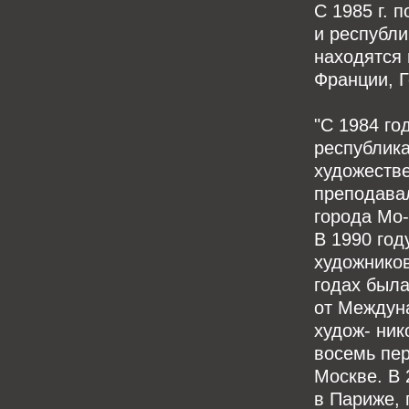
С 1985 г. 
и республи
находятся 
Франции, Г
"С 1984 го
республика
художестве
преподавал
города Мо-
В 1990 год
художников
годах была
от Междун
худож- ник
восемь пе
Москве. В 
в Париже, 