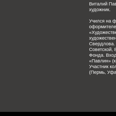
Виталий Пав
художник.
Учился на ф
оформителем
«Художеств
художестве
Свердлова. 
Советской, 
Фонда. Вхо
«Павлин» (к
Участник ко
(Пермь, Уфа