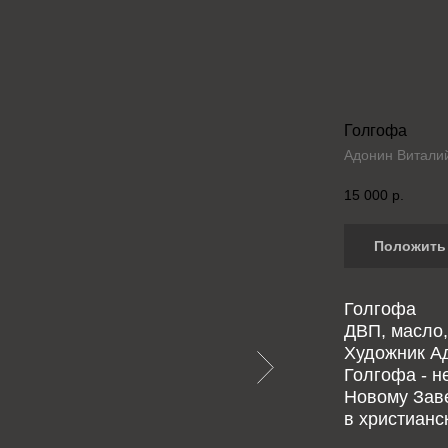
Голгофа
Адонин Витали
15 000
р.
Положить 
Голгофа
ДВП, масло,
Художник Ад
Голгофа - н
Новому Заве
в христианс