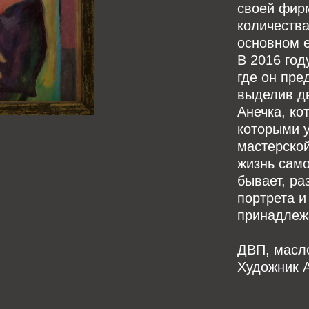
своей фир
количества
основном е
В 2016 год
где он пре
выделив дв
Анечка, ко
которыми у
мастерской
жизнь само
бывает, ра
портрета и
принадлежа
ДВП, масло
Художник 