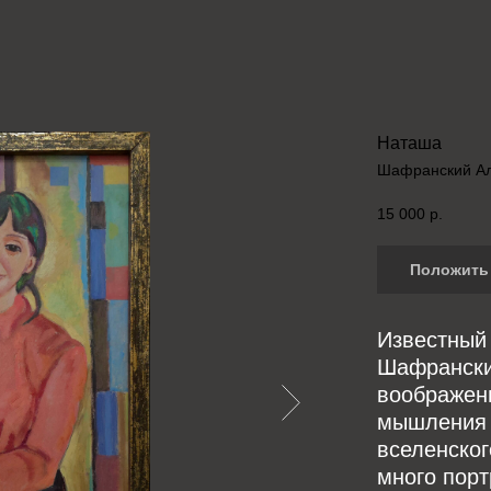
Наташа
Шафранский Ал
15 000
р.
Положить 
Известный
Шафрански
воображен
мышления 
вселенског
много порт