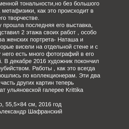
менной тональности,но без большого
 метафизики, как это происходит в
го творчестве.
у прошла последняя его выставка,
дставил 2 этажа своих работ , особо
а женских портрета- Наташа и
торые висели на отдельной стене и с
 него есть много фотографий в его
. В декабре 2016 художник покончил
убийством. Работы , как это всегда
зошлись по коллекционерам. Эти два
 часть других картин теперь
т ульяновской галерее Krittika
, 55,5×84 см, 2016 год
Александр Шафранский