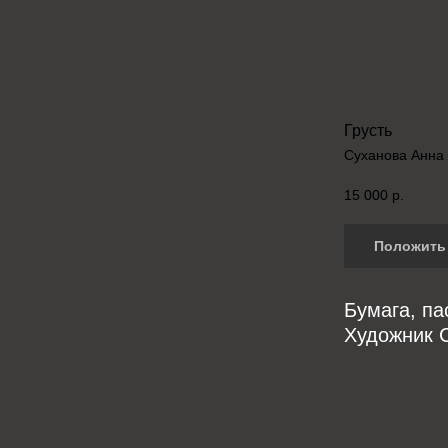
Грусть
Суханова Анна
15 000
р.
Положить 
Бумага, па
Художник С