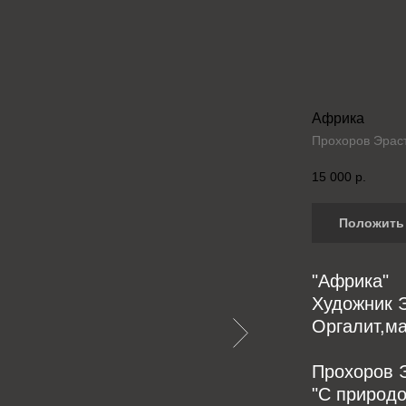
Африка
Прохоров Эрас
15 000
р.
Положить 
"Африка"
Художник Э
Оргалит,ма
Прохоров Э
"С природо