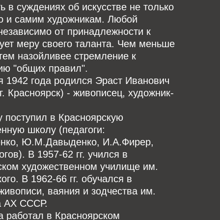
ь в суждениях об искусстве не только
о и самим художникам. Любой
независимо от принадлежности к
сует меру своего таланта. Чем меньше
 тем назойливее стремление к
ию "общих правил".
я 1942 года родился Эраст Иванович
г. Красноярск) - живописец, художник-
у поступил в Красноярскую
нную школу (педагоги:
енко, Ю.М.Давыденко, И.А.Фирер,
гов). В 1957-62 гг. учился в
ском художественном училище им.
ого. В 1962-66 гг. обучался в
живописи, ваяния и зодчества им.
а АХ СССР.
а работал в Красноярском