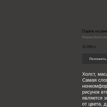
Париж на рек
Морев Анатоли
15 000
р.
Положить 
Холст, мас
Самая сло
нонкомформ
рисунок в
является 
от цвета, 