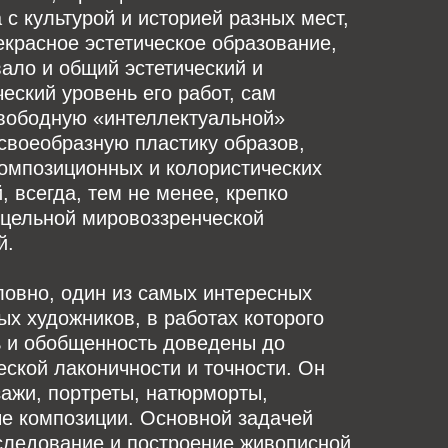
 с культурой и историей разных мест,
екрасное эстетическое образование,
ало и общий эстетический и
ский уровень его работ, сам
свободную «интеллектуальной»
своеобразную пластику образов,
омпозиционных и колористических
, всегда, тем не менее, крепко
 цельной мировоззренческой
й.
ловно, один из самых интересных
х художников, в работах которого
ь и обобщенность доведены до
ской лаконичности и точности. Он
ажи, портреты, натюрморты,
ые композиции. Основной задачей
следование и построение живописной