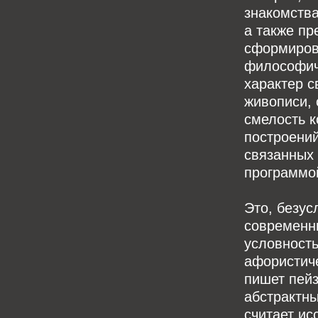
знакомства
а также пр
сформиров
философиче
характер 
живописи, 
смелость к
построений
связанных
программо
Это, безус
современны
условност
афористиче
пишет пейз
абстрактн
считает ис