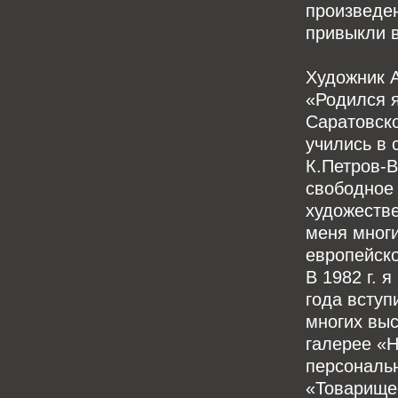
произведен
привыкли в
Художник А
«Родился я
Саратовско
учились в 
К.Петров-В
свободное
художестве
меня мног
европейско
В 1982 г. 
года вступ
многих выс
галерее «Н
персональн
«Товарищес