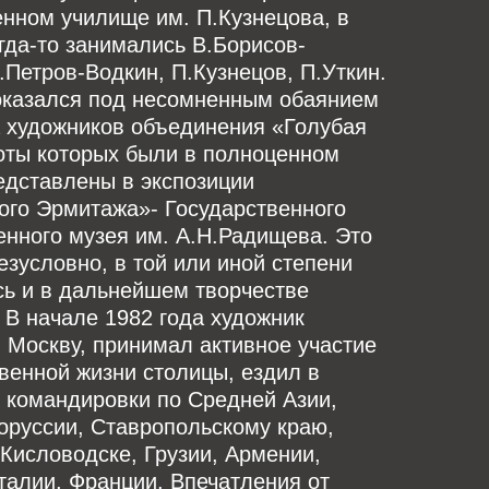
нном училище им. П.Кузнецова, в
гда-то занимались В.Борисов-
.Петров-Водкин, П.Кузнецов, П.Уткин.
оказался под несомненным обаянием
а художников объединения «Голубая
оты которых были в полноценном
едставлены в экспозиции
ого Эрмитажа»- Государственного
нного музея им. А.Н.Радищева. Это
езусловно, в той или иной степени
сь и в дальнейшем творчестве
 В начале 1982 года художник
 Москву, принимал активное участие
венной жизни столицы, ездил в
 командировки по Средней Азии,
оруссии, Ставропольскому краю,
Кисловодске, Грузии, Армении,
талии, Франции. Впечатления от