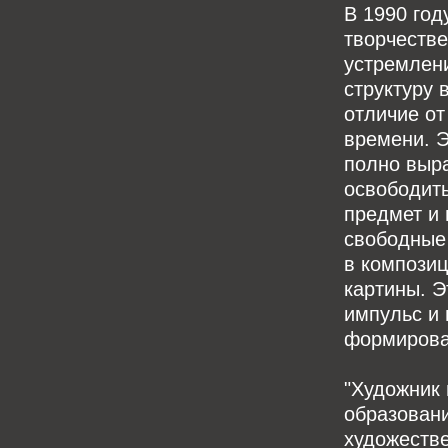
В 1990 год
творчеств
устремлен
структуру 
отличие о
времени. 
полно выр
освободить
предмет и 
свободные 
в композиц
картины. Э
импульс и
формирова
"Художник
образован
художеств