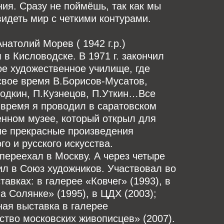
ия. Сразу не поймёшь, так как мы
идеть мир с четкими контурами.
натолий Морев ( 1942 г.р.)
 в Кисловодске. В 1971 г. закончил
е художественное училище, где
свое время В.Борисов-Мусатов,
одкин, П.Кузнецов, П.Уткин…Все
 время я проводил в саратовском
нном музее, который открыл для
ие прекрасные произведения
го и русского искусства.
я переехал в Москву. А через четыре
ил в Союз художников. Участвовал во
тавках: в галерее «Ковчег» (1993), в
а Солянке» (1995), в ЦДХ (2003);
ая выставка в галерее
тво московских живописцев» (2007).