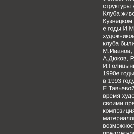
структуры 
Клуба жив
Кузнецком 
е годы И.М
художников
клуба были
М.Иванов, 
А.Дюков, Р
И.Голицын
1990е год
в 1993 год
Е.Тавьевой
время худо
своими пр
композици
материало
возможност
предметно