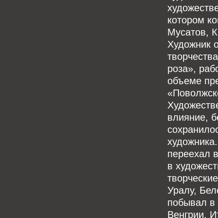
художестве
котором ко
Мусатов, К
Художник 
творчеств
роза», раб
объеме пр
«Поволжск
Художестве
влияние, б
сохранило
художника.
переехал в
в художест
творческие
Уралу, Бел
побывал в 
Венгрии, И