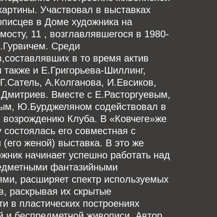
картины. Участвовал в выставках
описцев в Доме художника на
мосту, 11 , возглавлявшегося в 1980-
.Гурвичем. Среди
,составлявших в то время актив
 также и Е.Григорьева-Шиллинг,
Г.Сатель, А.Колганова, И.Евсиков,
.Дмитриев. Вместе с Е.Расторгуевым,
ым, Ю.Бурджеляном содействовал в
ы возрождению Клуба. В «Ковчеге»же
у состоялась его совместная с
 (его женой) выставка. В это же
жник начинает успешно работать над
едметными фантазийными
ями, расширяет спектр используемых
в, раскрывая их скрытые
и в пластических построениях
й и беспредметной живописи. Автор