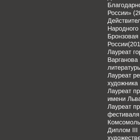
Благодарн
России» (2
Действите
Народного 
Бронзовая
России(201
Лауреат го
Варганова 
литературы
Лауреат р
художника
Лауреат п
имени Льва
Лауреат пр
фестиваля 
Комсомольс
Диплом III
художеств