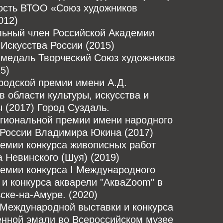
ость ВТОО «Союз художников
012)
льный член Российской Академии
Искусства России (2015)
 медаль Творческий Союз художников
5)
родской премии имени А.Д.
в области культуры, искусства и
 (2017) Город Суздаль.
егиональной премии имени народного
 России Владимира Юкина (2017)
ремии конкурса живописных работ
 Невинского (Шуя) (2019)
емии конкурса I Международного
и конкурса акварели "АкваZoom" в
ке-на-Амуре. (2020)
 Международной выставки и конкурса
енной эмали во Всероссийском музее