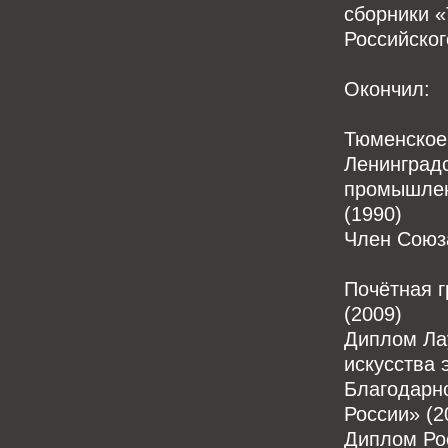
сборники «
Российског
Окончил:
Тюменское 
Ленинград
промышлен
(1990)
Член Союза
Почётная г
(2009)
Диплом Ла
искусства 
Благодарн
России» (2
Диплом Рос