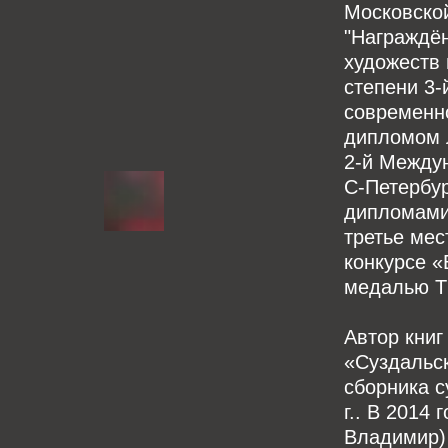
Московской
"Награждё
художеств 
степени 3
современно
дипломом 
2-й Между
С-Петербур
дипломами
третье ме
конкурсе «
медалью Т
Автор книг
«Суздальск
сборника с
г.. В 2014 
Владимир) 