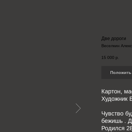
Две дороги
Веселкин Алек
15 000
р.
Положить 
Картон, ма
Художник В
Чувство бу
бежишь . Д
Родился 28