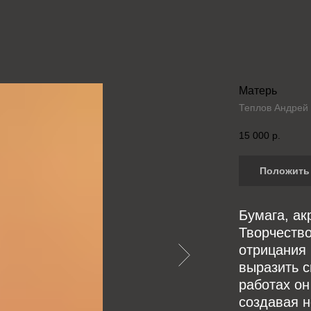
Матерь
Теплов Андрей
15 000
р.
Положить 
Бумага, ак
Творчество
отрицания 
выразить с
работах он
создавая 