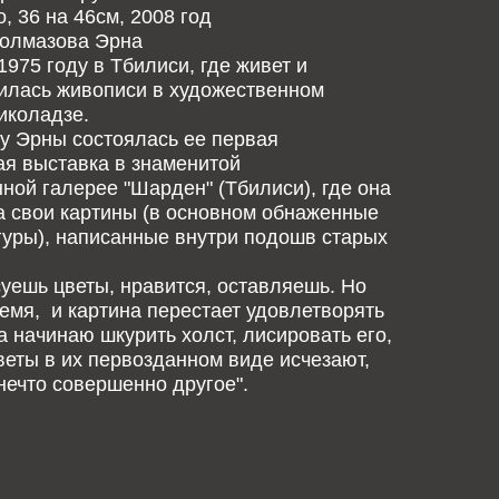
, 36 на 46см, 2008 год
Долмазова Эрна
1975 году в Тбилиси, где живет и
чилась живописи в художественном
иколадзе.
 у Эрны состоялась ее первая
я выставка в знаменитой
ной галерее "Шарден" (Тбилиси), где она
 свои картины (в основном обнаженные
уры), написанные внутри подошв старых
суешь цветы, нравится, оставляешь. Но
емя, и картина перестает удовлетворять
да начинаю шкурить холст, лисировать его,
веты в их первозданном виде исчезают,
нечто совершенно другое".