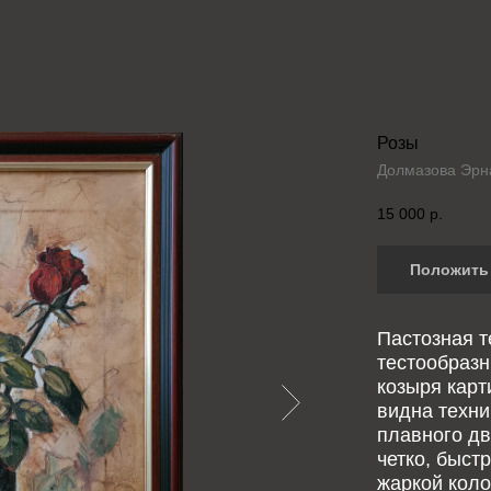
Розы
Долмазова Эрн
15 000
р.
Положить 
Пастозная т
тестообразн
козыря карт
видна техни
плавного дв
четко, быст
жаркой коло