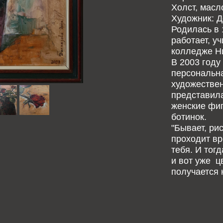
Холст, масло
Художник: 
Родилась в 
работает, у
колледже Н
В 2003 году
персональна
художествен
представила
женские фиг
ботинок.
"Бывает, ри
проходит вр
тебя. И тог
и вот уже ц
получается 