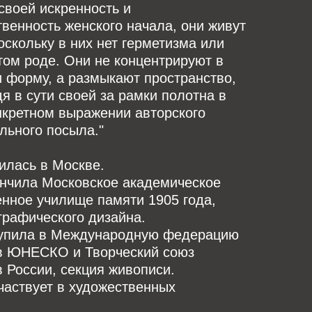
своей искренность и
венность женского начала, они живут
оскольку в них нет герметизма или
этом роде. Они не концентрируют в
и форму, а размыкают пространство,
я в сути своей за рамки полотна в
нкретном выражении авторского
льного посыла."
илась в Москве.
ончила Московское академическое
нное училище памяти 1905 года,
графического дизайна.
тупила в Международную федерацию
в ЮНЕСКО и Творческий союз
 России, секция живописи.
частвует в художественных