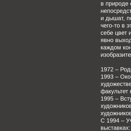
в природе 
непосредст
и дышат, п
чего-то в 
себе цвет 
явно выход
каждом ко
изобразите
1972 – Род
1993 – Ок
художестве
факультет 
1995 – Вс
художнико
художников
С 1994 – У
выставках: