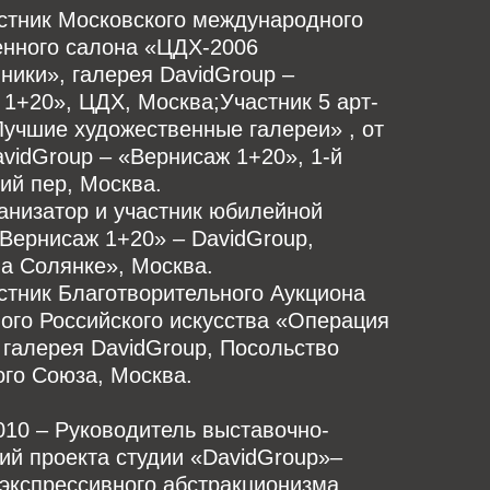
стник Московского международного
енного салона «ЦДХ-2006
ики», галерея DavidGroup –
1+20», ЦДХ, Москва;Участник 5 арт-
учшие художественные галереи» , от
vidGroup – «Вернисаж 1+20», 1-й
ий пер, Москва.
анизатор и участник юбилейной
Вернисаж 1+20» – DavidGroup,
а Солянке», Москва.
стник Благотворительного Аукциона
ого Российского искусства «Операция
галерея DavidGroup, Посольство
го Союза, Москва.
010 – Руководитель выставочно-
ий проекта студии «DavidGroup»–
экспрессивного абстракционизма