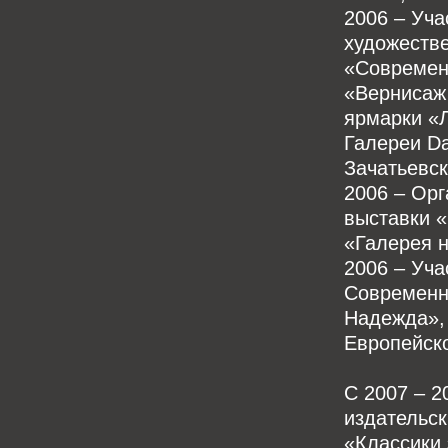
2006 – Уча
художеств
«Современн
«Вернисаж 
ярмарки «Л
Галереи Da
Зачатьевск
2006 – Орг
выставки «
«Галерея н
2006 – Уча
Современн
Надежда», 
Европейско
С 2007 – 2
издательск
«Классики 