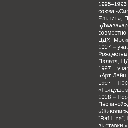
1995–1996 
союза «Сис
Ельцин», П
«Джавахар
совместно
ЦДХ, Моск
1997 – уча
Рождества 
Палата, Ц
1997 – уча
«Арт-Лайн»
1997 – Пе
«Грядущему
1998 – Пер
Песчаной»,
«Живопись
"Raf-Line"
выставки «