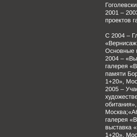
Гоголевски
2001 – 200
проектов г
С 2004 – Г
«Вернисаж
Основные 
2004 – «Вы
галерея «В
памяти Бо
1+20», Мос
2005 – Уча
художеств
обитания»,
Москва;«Аб
галерея «
выставка 
1+20», Мос