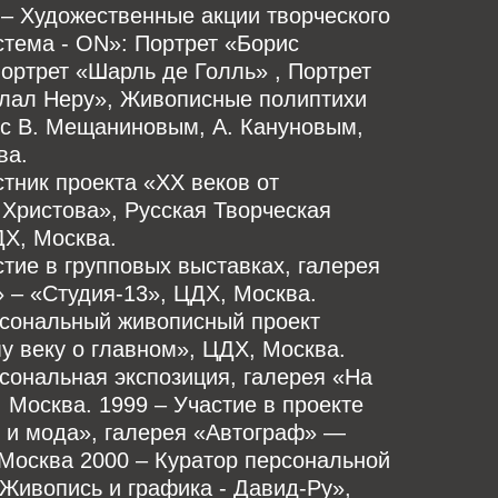
– Художественные акции творческого
тема - ON»: Портрет «Борис
ортрет «Шарль де Голль» , Портрет
лал Неру», Живописные полиптихи
 с В. Мещаниновым, А. Кануновым,
ва.
стник проекта «XX веков от
Христова», Русская Творческая
ДХ, Москва.
стие в групповых выставках, галерея
 – «Студия-13», ЦДХ, Москва.
рсональный живописный проект
 веку о главном», ЦДХ, Москва.
сональная экспозиция, галерея «На
 Москва. 1999 – Участие в проекте
 и мода», галерея «Автограф» —
, Москва 2000 – Куратор персональной
Живопись и графика - Давид-Ру»,