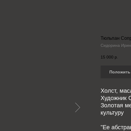
Тюльпан Соп
Сидорина Ирин
15 000
р.
Положить 
Холст, мас
Художник 
Золотая м
культуру
"Ее абстра