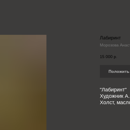
Лабиринт
Морозова Анас
15 000
р.
Положить 
"Лабиринт"
Художник А.
Холст, масло