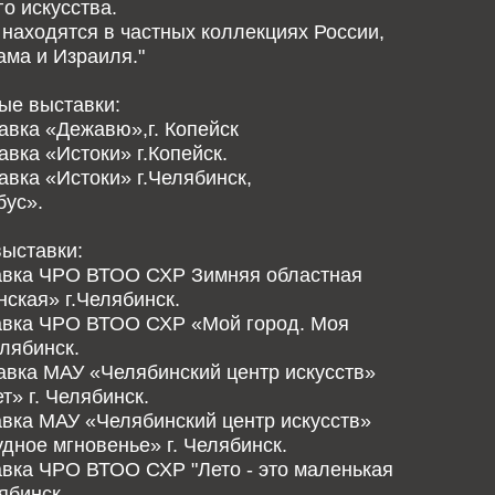
о искусства.
находятся в частных коллекциях России,
ма и Израиля."
ые выставки:
авка «Дежавю»,г. Копейск
авка «Истоки» г.Копейск.
авка «Истоки» г.Челябинск,
бус».
ыставки:
тавка ЧРО ВТОО СХР Зимняя областная
ская» г.Челябинск.
тавка ЧРО ВТОО СХР «Мой город. Моя
елябинск.
авка МАУ «Челябинский центр искусств»
т» г. Челябинск.
авка МАУ «Челябинский центр искусств»
дное мгновенье» г. Челябинск.
авка ЧРО ВТОО СХР "Лето - это маленькая
ябинск.