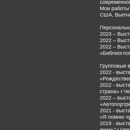
современног
Мои работы 
США, Вьетна
Персональн
2023 – Выст
2022 – Выст
2022 – Выст
«Библиогло
Групповые в
2022 - выс
«Рождествен
2022 - выс
страна» г.Ч
2022 – выст
«Автопортре
2021 - выст
«Я помню чу
2019 - выст
жизнь" г.Чел