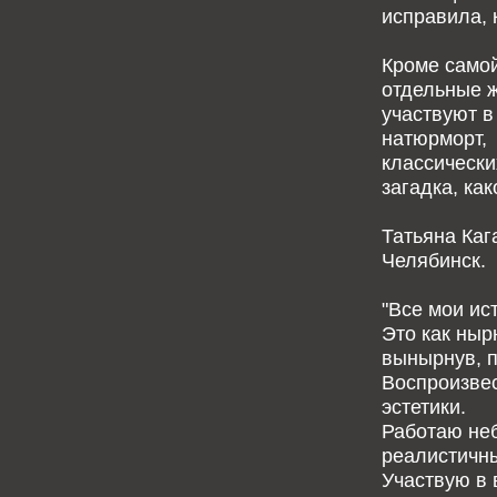
исправила, 
Кроме самой
отдельные ж
участвуют в
натюрморт, 
классически
загадка, как
Татьяна Каг
Челябинск.
"Все мои ист
Это как ныр
вынырнув, п
Воспроизвес
эстетики.
Работаю не
реалистичны
Участвую в 