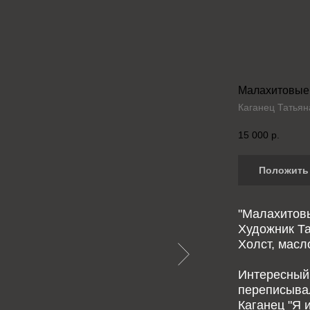
Малахитовые
Каганец Татьян
15 000
р.
Положить 
"Малахитов
Художник Та
Холст, масло
Интересный 
переписывал
Каганец "Я 