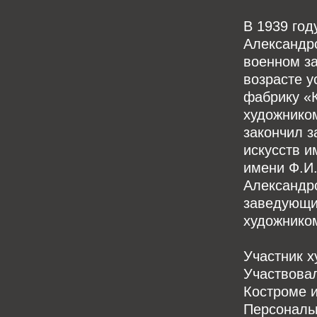
В 1939 год
Александро
военном за
возрасте у
фабрику «
художником
закончил 
искусств и
имени Ф.И.
Александр
заведующи
художнико
Участник х
Участвовал
Костроме и
Персональ