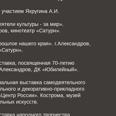
 участием Яхругина А.И.
Деятели культуры - за мир».
ров, кинотеатр «Сатурн».
Прошлое нашего края». г.Александров,
«Сатурн».
ыставка, посвященная 70-летию
г.Александров, ДК «Юбилейный».
ональная выставка самодеятельного
льного и декоративно-прикладного
«Центр России». Кострома, музей
льных искусств.
ыставка народного творчества