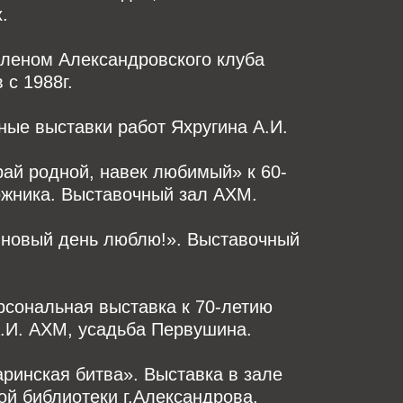
.
членом Александровского клуба
 с 1988г.
ые выставки работ Яхругина А.И.
Край родной, навек любимый» к 60-
ожника. Выставочный зал АХМ.
Я новый день люблю!». Выставочный
ерсональная выставка к 70-летию
.И. АХМ, усадьба Первушина.
Каринская битва». Выставка в зале
й библиотеки г.Александрова.