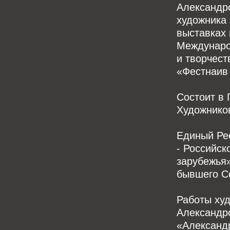
Александр
художника 
выставках 
Междунаро
и творчест
«Фестнаив
Состоит в
Художнико
Единый Ре
- Российск
зарубежья»
бывшего Со
Работы ху
Александро
«Александ