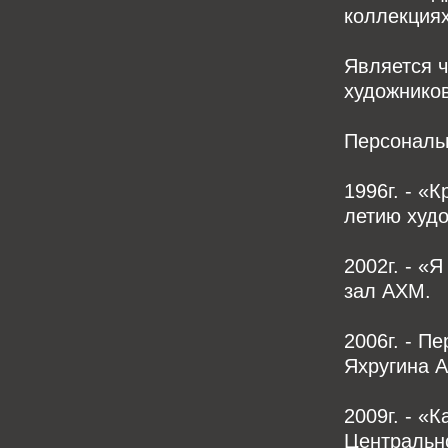
коллекциях
Является 
художников
Персональн
1996г. - «
летию худ
2002г. - «
зал АХМ.
2006г. - П
Яхругина А
2009г. - «
Центрально