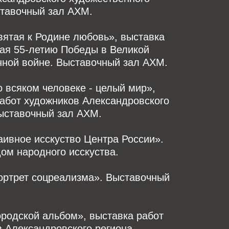
ставочный зал АХМ.
Святая к Родине любовь», выставка
ая 55-летию Победы в Великой
нной войне. Выставочный зал АХМ.
Во всяком человеке - целый мир»,
абот художников Александровского
Выставочный зал АХМ.
Наивное исскуство Центра России».
ом народного исскуства.
Портрет соцреализма». Выставочный
Городской альбом», выставка работ
 Александровского региона.