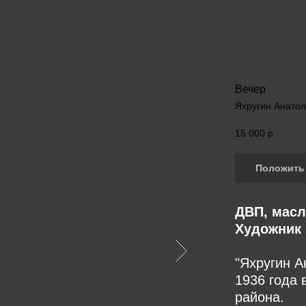
Вечер
Яхругин Анато
15 000
р.
Положить 
ДВП, масло
Художник 
"Яхругин А
1936 года 
района.