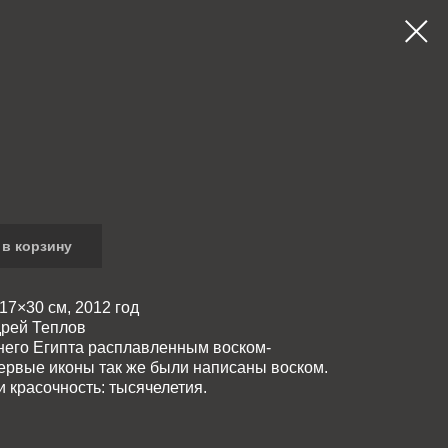
в корзину
 17×30 см, 2012 год
рей Теплов
него Египта расплавленным воском-
Первые иконы так же были написаны воском.
 красочность: тысячелетия.