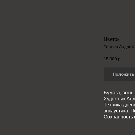
Цветок
Теплов Андрей
15 000
р.
Положить 
Бумага, воск,
Художник Анд
Техника древ
энкаустика. 
Сохранность и