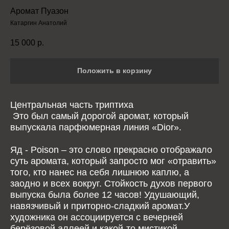
Аромат Пуазон
Катаргин Анатолий
15 000
р.
Положить в корзину
Центральная часть триптиха
Это был самый дорогой аромат, который
выпускала парфюмерная линия «Dior».
Яд - Poison – это слово прекрасно отображало
суть аромата, который запросто мог «отравить»
того, кто нанес на себя лишнюю каплю, а
заодно и всех вокруг. Стойкость духов первого
выпуска была более 12 часов! Удушающий,
навязчивый и приторно-сладкий аромат.У
художника он ассоциируется с вечерней
берёзовой аллеей и какой-то мистикой.