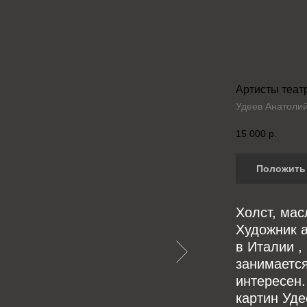
Артисты теат
Удеев Анатоли
15 000
р.
Положить 
Холст, мас
Художник а
в Италии ,
занимается
интересен.
картин Уде