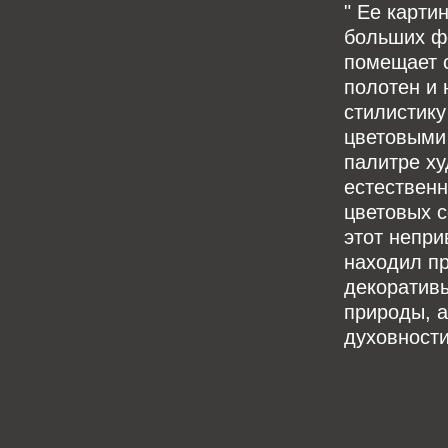
" Ее карти
больших ф
помещает с
полотен и 
стилистику
цветовыми 
палитре ху
естественн
цветовых с
этот непри
находил п
декоративы
природы, а
духовности