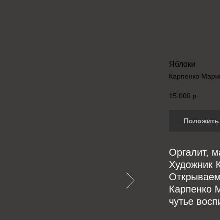
Яблоки
Карпенко Мари
15 000
р.
Положить 
Оргалит, м
Художник 
Открываем
Карпенко 
чутье восп