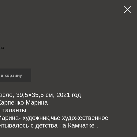
на
в корзину
асло, 39,5×35,5 см, 2021 год
Карпенко Марина
 таланты
Марина- художник,чье художественное
итывалось с детства на Камчатке .