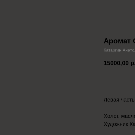
Аромат 
Катаргин Анато
15000,00
р
Положить 
Левая часть
Холст, масл
Художник К