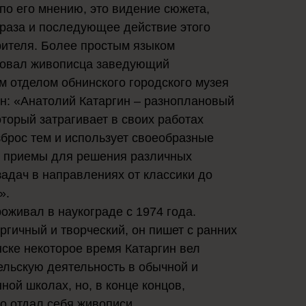
 по его мнению, это видение сюжета,
раза и последующее действие этого
рителя. Более простым языком
зовал живописца заведующий
 отделом обнинского городского музея
н: «Анатолий Катаргин – разноплановый
оторый затрагивает в своих работах
брос тем и использует своеобразные
 приемы для решения различных
задач в направлениях от классики до
».
оживал в наукограде с 1974 года.
ргичный и творческий, он пишет с ранних
нске некоторое время Катаргин вел
льскую деятельность в обычной и
ной школах, но, в конце концов,
о отдал себя живописи.