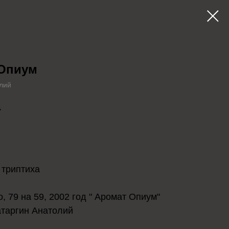
Опиум
лий
.
в корзину
 триптиха
о, 79 на 59, 2002 год " Аромат Опиум"
атаргин Анатолий