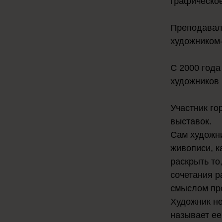
графическое
Преподавал
художником
С 2000 года
художников 
Участник го
выставок.
Сам художни
живописи, к
раскрыть то
сочетания р
смыслом пр
Художник не
называет ее