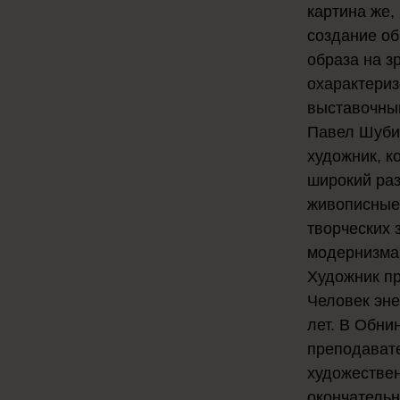
картина же,
создание об
образа на з
охарактери
выставочным
Павел Шуби
художник, к
широкий раз
живописные
творческих 
модернизма
Художник пр
Человек эне
лет. В Обни
преподавате
художествен
окончательн