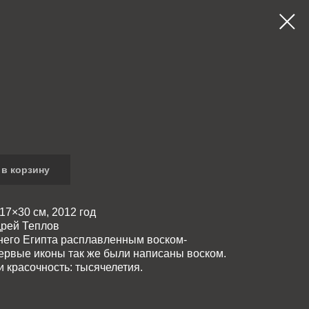
в корзину
 17×30 см, 2012 год
рей Теплов
него Египта расплавленным воском-
Первые иконы так же были написаны воском.
 красочность: тысячелетия.