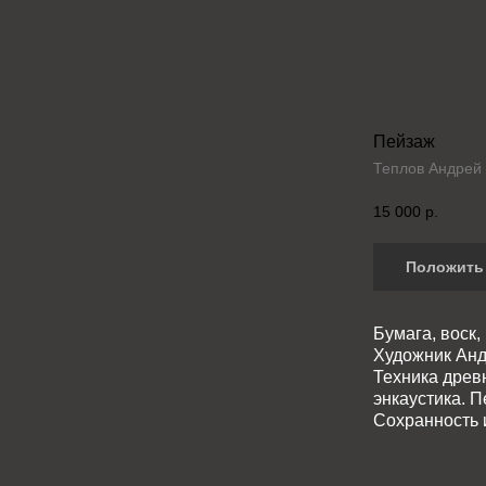
Пейзаж
Теплов Андрей
15 000
р.
Положить 
Бумага, воск,
Художник Анд
Техника древ
энкаустика. 
Сохранность и