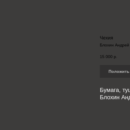
Чехия
Блохин Андрей
15 000
р.
Положить 
Бумага, ту
Блохин Ан